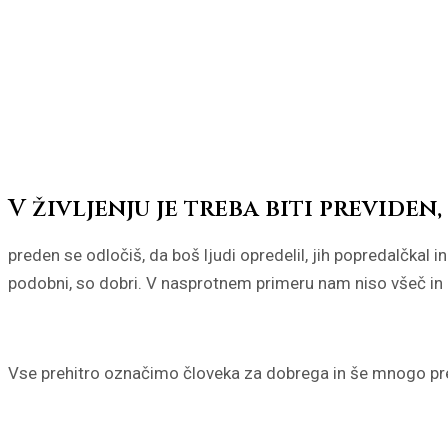
V življenju je treba biti previden,
preden se odločiš, da boš ljudi opredelil, jih popredalčkal 
podobni, so dobri. V nasprotnem primeru nam niso všeč in p
Vse prehitro označimo človeka za dobrega in še mnogo preh