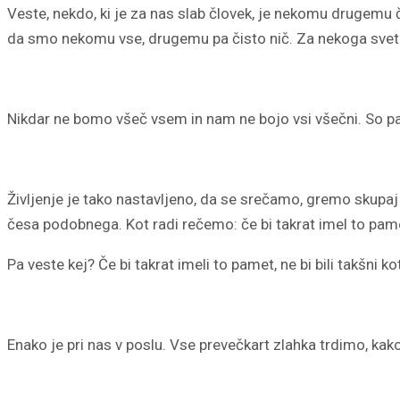
Veste, nekdo, ki je za nas slab človek, je nekomu drugemu 
da smo nekomu vse, drugemu pa čisto nič. Za nekoga svetnik,
Nikdar ne bomo všeč vsem in nam ne bojo vsi všečni. So pa
Življenje je tako nastavljeno, da se srečamo, gremo skupaj de
česa podobnega. Kot radi rečemo: če bi takrat imel to pam
Pa veste kej? Če bi takrat imeli to pamet, ne bi bili takšni k
Enako je pri nas v poslu. Vse prevečkart zlahka trdimo, kak