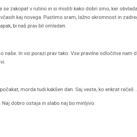
e zakopat v rutino in si misliti kako dobri smo, ker obvlada
o včasih kaj novega. Pustimo sram, lažno skromnost in zadreg
apak, bi naš prav bil omleden.
o naše. In vsi porazi prav tako. Vse pravilne odločitve nam
ivi.
počakat, morda tudi kakšen dan. Saj veste, ko enkrat rečeš 
 Naj dobro ostaja in slabo naj bo minljivo.