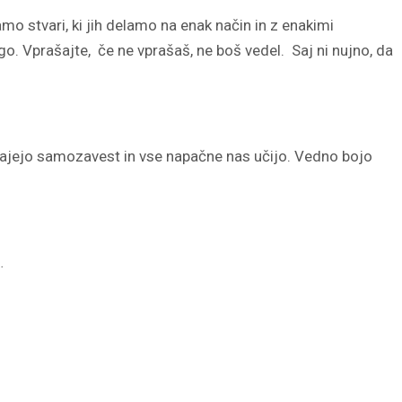
mo stvari, ki jih delamo na enak način in z enakimi
o. Vprašajte, če ne vprašaš, ne boš vedel. Saj ni nujno, da
 dajejo samozavest in vse napačne nas učijo. Vedno bojo
…