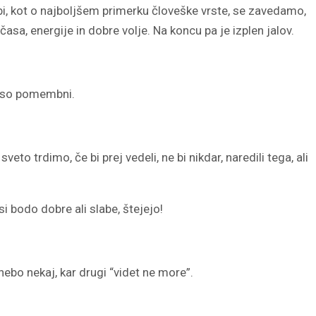
ebi, kot o najboljšem primerku človeške vrste, se zavedamo,
sa, energije in dobre volje. Na koncu pa je izplen jalov.
e so pomembni.
to trdimo, če bi prej vedeli, ne bi nikdar, naredili tega, ali
 si bodo dobre ali slabe, štejejo!
nebo nekaj, kar drugi “videt ne more”.