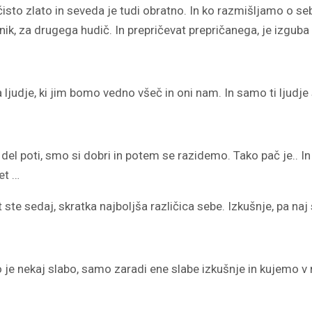
čisto zlato in seveda je tudi obratno. In ko razmišljamo o s
 za drugega hudič. In prepričevat prepričanega, je izguba ča
 ljudje, ki jim bomo vedno všeč in oni nam. In samo ti ljudj
l poti, smo si dobri in potem se razidemo. Tako pač je.. In sve
et …
ot ste sedaj, skratka najboljša različica sebe. Izkušnje, pa naj
o je nekaj slabo, samo zaradi ene slabe izkušnje in kujemo v 