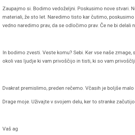
Zaupajmo si. Bodimo vedoželjni. Poskusimo nove stvari. Ne s
materiali, že sto let. Naredimo tisto kar čutimo, poskusim
vedno naredimo prav, da se odločimo prav. Če ne bi delali n
In bodimo zvesti. Veste komu? Sebi. Ker vse naše zmage, s
okoli vas ljudje ki vam privoščijo in tisti, ki so vam privoščlj
Dvakrat premislimo, preden rečemo. Včasih je boljše malo 
Drage moje. Uživajte v svojem delu, ker to stranke začutijo.
Vaš ag