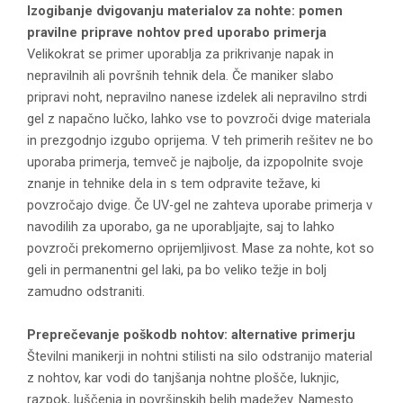
Izogibanje dvigovanju materialov za nohte: pomen
pravilne priprave nohtov pred uporabo primerja
Velikokrat se primer uporablja za prikrivanje napak in
nepravilnih ali površnih tehnik dela. Če maniker slabo
pripravi noht, nepravilno nanese izdelek ali nepravilno strdi
gel z napačno lučko, lahko vse to povzroči dvige materiala
in prezgodnjo izgubo oprijema. V teh primerih rešitev ne bo
uporaba primerja, temveč je najbolje, da izpopolnite svoje
znanje in tehnike dela in s tem odpravite težave, ki
povzročajo dvige. Če UV-gel ne zahteva uporabe primerja v
navodilih za uporabo, ga ne uporabljajte, saj to lahko
povzroči prekomerno oprijemljivost. Mase za nohte, kot so
geli in permanentni gel laki, pa bo veliko težje in bolj
zamudno odstraniti.
Preprečevanje poškodb nohtov: alternative primerju
Številni manikerji in nohtni stilisti na silo odstranijo material
z nohtov, kar vodi do tanjšanja nohtne plošče, luknjic,
razpok, luščenja in površinskih belih madežev. Namesto