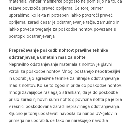
materiala, vendar manikerke pogosto ne pomislijo na to, da
težave povzroča preveč oprijema. Če torej primer
uporabimo, ko le-ta ni potreben, lahko povzroči preveč
oprijema, zaradi česar je odstranjevanje težje, zamudno in
lahko poveča tveganje za poškodbe nohtov, povezane s
postopki odstranjevanja.
Preprečevanje poškodb nohtov: pravilne tehnike
odstranjevanja umetnih mas za nohte
Nepravilno odstranjevanje materiala z nohtov je glavni
vzrok za poškodbe nohtov. Mnogi postanejo nepotrpežljivi
in uporabljajo agresivne tehnike za hitrejše odstranjevanje
mas z nohtov. Ko se to zgodi in pride do poškodbe nohtov,
mnogi zavajajoče razlagajo strankam, da je do poškodbe
prišlo zaradi njihovih suhih nohtov, površina nohta pa je bila
v resnici poškodovana zaradi nepravilnega odstranjevanja.
Ključno je torej upoštevati navodila za nanos UV-gelov in
primerja ne uporabiti, če tako ne narekujejo navodila.