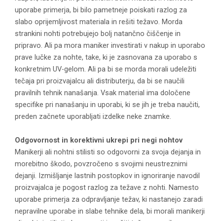
uporabe primerja, bi bilo pametneje poiskati razlog za
slabo oprijemljivost materiala in rešiti težavo. Morda
strankini nohti potrebujejo bolj natančno čiščenje in
pripravo. Ali pa mora maniker investirati v nakup in uporabo
prave lučke za nohte, take, ki je zasnovana za uporabo s
konkretnim UV-gelom. Ali pa bi se morda morali udeležiti
tečaja pri proizvajalcu ali distributerju, da bi se naučili
pravilnih tehnik nanašanja. Vsak material ima določene
specifike pri nanašanju in uporabi, ki se jih je treba naučiti,
preden začnete uporabljati izdelke neke znamke.
Odgovornost in korektivni ukrepi pri negi nohtov
Manikerji ali nohtni stilisti so odgovorni za svoja dejanja in
morebitno škodo, povzročeno s svojimi neustreznimi
dejanji. Izmišljanje lastnih postopkov in ignoriranje navodil
proizvajalca je pogost razlog za težave z nohti. Namesto
uporabe primerja za odpravljanje težav, ki nastanejo zaradi
nepravilne uporabe in slabe tehnike dela, bi morali manikerji