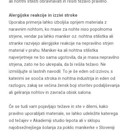
ali nohtni stilisti obravnavati in rešiti težavo pravilno.
Alergijske reakcije in izzivi stroke
Uporaba primerja lahko izboljša oprijem materiala z
naravnim nohtom, ko mase za nohte niso popolnoma
strjene, vendar pa lahko maniker oz. nohtna stilistka ali
stranke razvijejo alergijske reakcije na nepravilno strjen
material v prahu. Maniker-ka ali nohtna stilistka
najverjetneje ne bo sama ugotovila, da je masa nepravilno
strjena, zato ne bo ukrepala, da bi rešila težavo. Ne
izmišljujte si lastnih navodil. To je še eden od izzivov, s
katerimi se sooča stroka in nohtna industrija in eden od
razlogov, zakaj se večina žensk boji storitev podaljševanja
ali geliranja nohtov in zavrača obisk salona.
Če se tudi vam pojavljajo težave in ste v dilemi, kako
pravilno uporabljati materiale, se lahko udeležite katerega
od tečajev v Akademiji studio lepota ali v sklopu
najobsežnejšega šolanja za poklic manikerke v Sloveniji