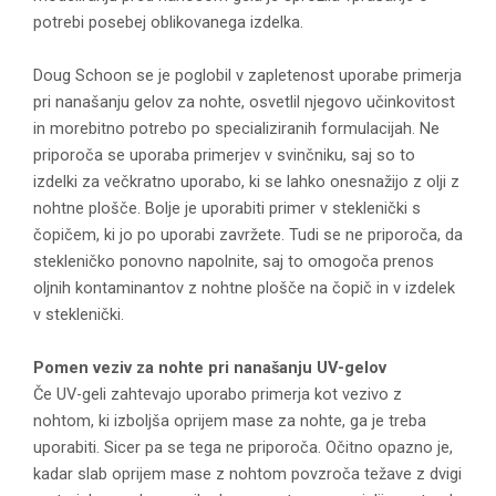
potrebi posebej oblikovanega izdelka.
Doug Schoon se je poglobil v zapletenost uporabe primerja
pri nanašanju gelov za nohte, osvetlil njegovo učinkovitost
in morebitno potrebo po specializiranih formulacijah. Ne
priporoča se uporaba primerjev v svinčniku, saj so to
izdelki za večkratno uporabo, ki se lahko onesnažijo z olji z
nohtne plošče. Bolje je uporabiti primer v steklenički s
čopičem, ki jo po uporabi zavržete. Tudi se ne priporoča, da
stekleničko ponovno napolnite, saj to omogoča prenos
oljnih kontaminantov z nohtne plošče na čopič in v izdelek
v steklenički.
Pomen veziv za nohte pri nanašanju UV-gelov
Če UV-geli zahtevajo uporabo primerja kot vezivo z
nohtom, ki izboljša oprijem mase za nohte, ga je treba
uporabiti. Sicer pa se tega ne priporoča. Očitno opazno je,
kadar slab oprijem mase z nohtom povzroča težave z dvigi