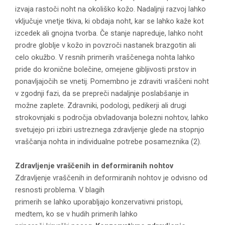
izvaja rastoči noht na okoliško kožo. Nadaljnji razvoj lahko
vključuje vnetje tkiva, ki obdaja noht, kar se lahko kaže kot
izcedek ali gnojna tvorba. Če stanje napreduje, lahko noht
prodre globlje v kožo in povzroči nastanek brazgotin ali
celo okužbo. V resnih primerih vraščenega nohta lahko
pride do kronične bolečine, omejene gibljivosti prstov in
ponavljajočih se vnetij. Pomembno je zdraviti vraščeni noht
v zgodnji fazi, da se prepreči nadaljnje poslabšanje in
možne zaplete. Zdravniki, podologi, pedikerji ali drugi
strokovnjaki s področja obvladovanja bolezni nohtov, lahko
svetujejo pri izbiri ustreznega zdravljenje glede na stopnjo
vraščanja nohta in individualne potrebe posameznika (2).
Zdravljenje
vraščenih
in deformiranih nohtov
Zdravljenje vraščenih in deformiranih nohtov je odvisno od
resnosti problema. V blagih
primerih se lahko uporabljajo konzervativni pristopi,
medtem, ko se v hudih primerih lahko