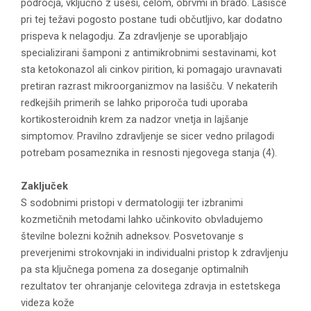
področja, vključno z ušesi, čelom, obrvmi in brado. Lasišče
pri tej težavi pogosto postane tudi občutljivo, kar dodatno
prispeva k nelagodju. Za zdravljenje se uporabljajo
specializirani šamponi z antimikrobnimi sestavinami, kot
sta ketokonazol ali cinkov pirition, ki pomagajo uravnavati
pretiran razrast mikroorganizmov na lasišču. V nekaterih
redkejših primerih se lahko priporoča tudi uporaba
kortikosteroidnih krem za nadzor vnetja in lajšanje
simptomov. Pravilno zdravljenje se sicer vedno prilagodi
potrebam posameznika in resnosti njegovega stanja (4).
Zaključek
S sodobnimi pristopi v dermatologiji ter izbranimi
kozmetičnih metodami lahko učinkovito obvladujemo
številne bolezni kožnih adneksov. Posvetovanje s
preverjenimi strokovnjaki in individualni pristop k zdravljenju
pa sta ključnega pomena za doseganje optimalnih
rezultatov ter ohranjanje celovitega zdravja in estetskega
videza kože