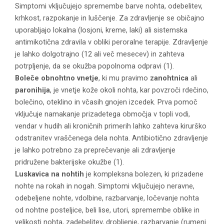
Simptomi vključujejo spremembe barve nohta, odebelitev,
krhkost, razpokanje in luščenje. Za zdravljenje se običajno
uporabljajo lokalna (losjoni, kreme, laki) ali sistemska
antimikotična zdravila v obliki peroralne terapije. Zdravljenje
je lahko dolgotrajno (12 ali več mesecev) in zahteva
potrpljenje, da se okužba popolnoma odpravi (1).
Boleče obnohtno vnetje
, ki mu pravimo
zanohtnica
ali
paronihija
, je vnetje kože okoli nohta, kar povzroči rdečino,
bolečino, oteklino in včasih gnojen izcedek. Prva pomoč
vključuje namakanje prizadetega območja v topli vodi,
vendar v hudih ali kroničnih primerih lahko zahteva kirurško
odstranitev vraščenega dela nohta. Antibiotično zdravljenje
je lahko potrebno za preprečevanje ali zdravljenje
pridružene bakterijske okužbe (1).
Luskavica na nohtih
je kompleksna bolezen, ki prizadene
nohte na rokah in nogah. Simptomi vključujejo neravne,
odebeljene nohte, vdolbine, razbarvanje, ločevanje nohta
od nohtne posteljice, beli lise, utori, spremembe oblike in
velikosti nohta, zadebelitev, drobljenje, razbarvanje (rumeni