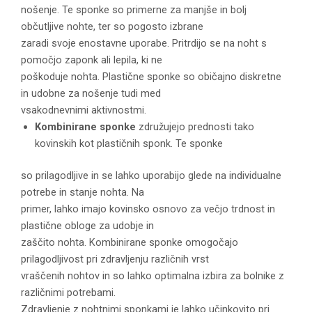
nošenje. Te sponke so primerne za manjše in bolj
občutljive nohte, ter so pogosto izbrane
zaradi svoje enostavne uporabe. Pritrdijo se na noht s
pomočjo zaponk ali lepila, ki ne
poškoduje nohta. Plastične sponke so običajno diskretne
in udobne za nošenje tudi med
vsakodnevnimi aktivnostmi.
Kombinirane sponke
združujejo prednosti tako
kovinskih kot plastičnih sponk. Te sponke
so prilagodljive in se lahko uporabijo glede na individualne
potrebe in stanje nohta. Na
primer, lahko imajo kovinsko osnovo za večjo trdnost in
plastične obloge za udobje in
zaščito nohta. Kombinirane sponke omogočajo
prilagodljivost pri zdravljenju različnih vrst
vraščenih nohtov in so lahko optimalna izbira za bolnike z
različnimi potrebami.
Zdravljenje z nohtnimi sponkami je lahko učinkovito pri