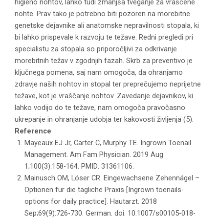
higieno nohtov, lahko tudi zmanjša tveganje za vraščene
nohte. Prav tako je potrebno biti pozoren na morebitne
genetske dejavnike ali anatomske nepravilnosti stopala, ki
bi lahko prispevale k razvoju te težave. Redni pregledi pri
specialistu za stopala so priporočljivi za odkrivanje
morebitnih težav v zgodnjih fazah. Skrb za preventivo je
ključnega pomena, saj nam omogoča, da ohranjamo
zdravje naših nohtov in stopal ter preprečujemo neprijetne
težave, kot je vraščanje nohtov. Zavedanje dejavnikov, ki
lahko vodijo do te težave, nam omogoča pravočasno
ukrepanje in ohranjanje udobja ter kakovosti življenja (5).
Reference
Mayeaux EJ Jr, Carter C, Murphy TE. Ingrown Toenail
Management. Am Fam Physician. 2019 Aug
1;100(3):158-164. PMID: 31361106.
Mainusch OM, Löser CR. Eingewachsene Zehennägel –
Optionen für die tägliche Praxis [Ingrown toenails-
options for daily practice]. Hautarzt. 2018
Sep;69(9):726-730. German. doi: 10.1007/s00105-018-