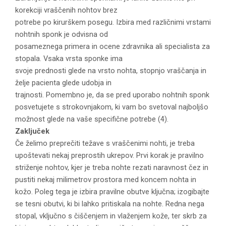
korekciji vraščenih nohtov brez
potrebe po kirurškem posegu. Izbira med različnimi vrstami
nohtnih sponk je odvisna od
posameznega primera in ocene zdravnika ali specialista za
stopala. Vsaka vrsta sponke ima
svoje prednosti glede na vrsto nohta, stopnjo vraščanja in
želje pacienta glede udobja in
trajnosti. Pomembno je, da se pred uporabo nohtnih sponk
posvetujete s strokovnjakom, ki vam bo svetoval najboljšo
možnost glede na vaše specifične potrebe (4).
Zaključek
Če želimo preprečiti težave s vraščenimi nohti, je treba
upoštevati nekaj preprostih ukrepov. Prvi korak je pravilno
striženje nohtov, kjer je treba nohte rezati naravnost čez in
pustiti nekaj milimetrov prostora med koncem nohta in
kožo. Poleg tega je izbira pravilne obutve ključna; izogibajte
se tesni obutvi, ki bi lahko pritiskala na nohte. Redna nega
stopal, vključno s čiščenjem in vlaženjem kože, ter skrb za