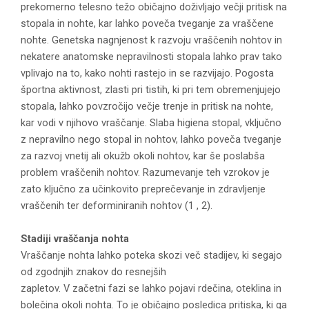
prekomerno telesno težo običajno doživljajo večji pritisk na
stopala in nohte, kar lahko poveča tveganje za vraščene
nohte. Genetska nagnjenost k razvoju vraščenih nohtov in
nekatere anatomske nepravilnosti stopala lahko prav tako
vplivajo na to, kako nohti rastejo in se razvijajo. Pogosta
športna aktivnost, zlasti pri tistih, ki pri tem obremenjujejo
stopala, lahko povzročijo večje trenje in pritisk na nohte,
kar vodi v njihovo vraščanje. Slaba higiena stopal, vključno
z nepravilno nego stopal in nohtov, lahko poveča tveganje
za razvoj vnetij ali okužb okoli nohtov, kar še poslabša
problem vraščenih nohtov. Razumevanje teh vzrokov je
zato ključno za učinkovito preprečevanje in zdravljenje
vraščenih ter deforminiranih nohtov (1 , 2).
Stadiji
vraščanja
nohta
Vraščanje nohta lahko poteka skozi več stadijev, ki segajo
od zgodnjih znakov do resnejših
zapletov. V začetni fazi se lahko pojavi rdečina, oteklina in
bolečina okoli nohta. To je običajno posledica pritiska, ki ga