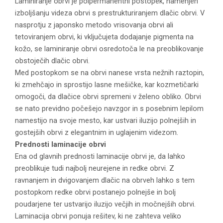
Laminiranje obrvi je polpermanentni postopek, namenjen
izboljšanju videza obrvi s prestrukturiranjem dlačic obrvi. V
nasprotju z japonsko metodo vrisovanja obrvi ali
tetoviranjem obrvi, ki vključujeta dodajanje pigmenta na
kožo, se laminiranje obrvi osredotoča le na preoblikovanje
obstoječih dlačic obrvi.
Med postopkom se na obrvi nanese vrsta nežnih raztopin,
ki zmehčajo in sprostijo lasne mešičke, kar kozmetičarki
omogoči, da dlačice obrvi spremeni v želeno obliko. Obrvi
se nato previdno počešejo navzgor in s posebnim lepilom
namestijo na svoje mesto, kar ustvari iluzijo polnejših in
gostejših obrvi z elegantnim in uglajenim videzom.
Prednosti laminacije obrvi
Ena od glavnih prednosti laminacije obrvi je, da lahko
preoblikuje tudi najbolj neurejene in redke obrvi. Z
ravnanjem in dvigovanjem dlačic na obrveh lahko s tem
postopkom redke obrvi postanejo polnejše in bolj
poudarjene ter ustvarijo iluzijo večjih in močnejših obrvi.
Laminacija obrvi ponuja rešitev, ki ne zahteva veliko