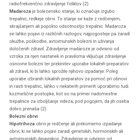
radiofrekvenčno zdravljenje foliklov (2).
Madaroza
je bolezensko stanje, ki označuje izgubo
trepalnic, redkeje obrvi. To stanje se kaže z redčenjem,
skrajšanjem ali popolno odsotnostjo trepalnic. Madaroza
se lahko pojavi iz različnih razlogov, najpogosteje pa zaradi
okužbe, poškodbe, avtoimunskih bolezni in uživanja
določenih zdravil. Zdravljenje madaroze je odvisno od
vzroka za njen nastanek in praviloma vključuje zdravljenje
osnovne bolezni ter prekinitev uporabe lokalnih preparatov
ali zdravil, ki bi lahko sprožile njihovo izpadanje. Poleg
uporabe izbranih lokalnih preparatov za pomoč pri obnovi
in rasti trepalnic, lahko v nekaterih primerih uporabimo tudi
kozmetične postopke, kot so na primer nadomestne
trepalnice za izboljšanje videza, pod pogojem, da jih oseba
dobro prenaša (2).
Bolezni obrvi
Hipotrihoza
obrvi je redčenje ali prekomerno izpadanje
obrvi, ki se lahko pojavi zaradi genetskih, hormonskih ali
avtoimunskih dejavnikov. Zdravljenje je odvisno od