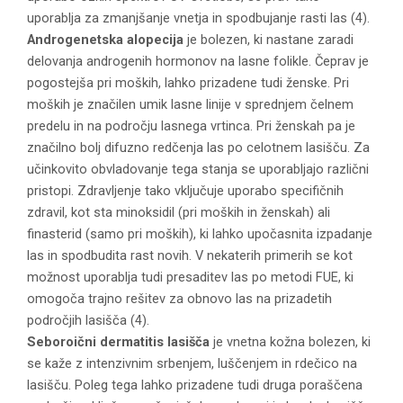
uporablja za zmanjšanje vnetja in spodbujanje rasti las (4).
Androgenetska alopecija
je bolezen, ki nastane zaradi
delovanja androgenih hormonov na lasne folikle. Čeprav je
pogostejša pri moških, lahko prizadene tudi ženske. Pri
moških je značilen umik lasne linije v sprednjem čelnem
predelu in na področju lasnega vrtinca. Pri ženskah pa je
značilno bolj difuzno redčenja las po celotnem lasišču. Za
učinkovito obvladovanje tega stanja se uporabljajo različni
pristopi. Zdravljenje tako vključuje uporabo specifičnih
zdravil, kot sta minoksidil (pri moških in ženskah) ali
finasterid (samo pri moških), ki lahko upočasnita izpadanje
las in spodbudita rast novih. V nekaterih primerih se kot
možnost uporablja tudi presaditev las po metodi FUE, ki
omogoča trajno rešitev za obnovo las na prizadetih
področjih lasišča (4).
Seboroični dermatitis lasišča
je vnetna kožna bolezen, ki
se kaže z intenzivnim srbenjem, luščenjem in rdečico na
lasišču. Poleg tega lahko prizadene tudi druga poraščena