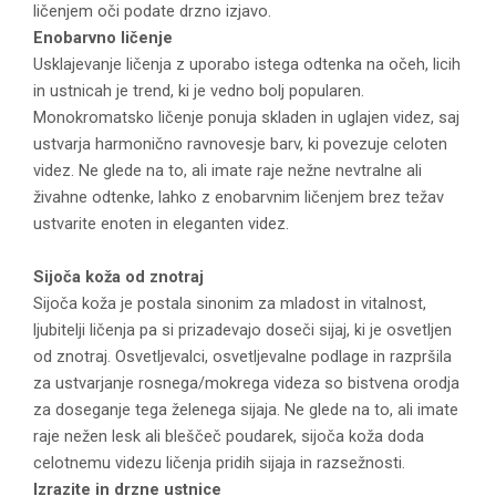
ličenjem oči podate drzno izjavo.
Enobarvno ličenje
Usklajevanje ličenja z uporabo istega odtenka na očeh, licih
in ustnicah je trend, ki je vedno bolj popularen.
Monokromatsko ličenje ponuja skladen in uglajen videz, saj
ustvarja harmonično ravnovesje barv, ki povezuje celoten
videz. Ne glede na to, ali imate raje nežne nevtralne ali
živahne odtenke, lahko z enobarvnim ličenjem brez težav
ustvarite enoten in eleganten videz.
Sijoča koža od znotraj
Sijoča koža je postala sinonim za mladost in vitalnost,
ljubitelji ličenja pa si prizadevajo doseči sijaj, ki je osvetljen
od znotraj. Osvetljevalci, osvetljevalne podlage in razpršila
za ustvarjanje rosnega/mokrega videza so bistvena orodja
za doseganje tega želenega sijaja. Ne glede na to, ali imate
raje nežen lesk ali bleščeč poudarek, sijoča koža doda
celotnemu videzu ličenja pridih sijaja in razsežnosti.
Izrazite in drzne ustnice