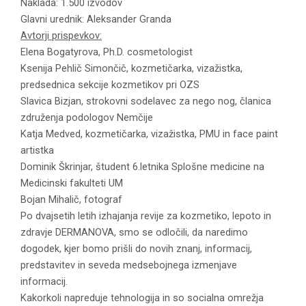
Naklada: 1.500 izvodov
Glavni urednik: Aleksander Granda
Avtorji prispevkov:
Elena Bogatyrova, Ph.D. cosmetologist
Ksenija Pehlič Simončič, kozmetičarka, vizažistka,
predsednica sekcije kozmetikov pri OZS
Slavica Bizjan, strokovni sodelavec za nego nog, članica
združenja podologov Nemčije
Katja Medved, kozmetičarka, vizažistka, PMU in face paint
artistka
Dominik Škrinjar, študent 6.letnika Splošne medicine na
Medicinski fakulteti UM
Bojan Mihalič, fotograf
Po dvajsetih letih izhajanja revije za kozmetiko, lepoto in
zdravje DERMANOVA, smo se odločili, da naredimo
dogodek, kjer bomo prišli do novih znanj, informacij,
predstavitev in seveda medsebojnega izmenjave
informacij.
Kakorkoli napreduje tehnologija in so socialna omrežja