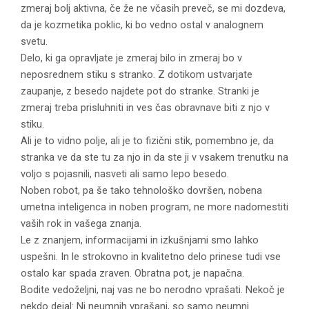
zmeraj bolj aktivna, če že ne včasih preveč, se mi dozdeva,
da je kozmetika poklic, ki bo vedno ostal v analognem
svetu.
Delo, ki ga opravljate je zmeraj bilo in zmeraj bo v
neposrednem stiku s stranko. Z dotikom ustvarjate
zaupanje, z besedo najdete pot do stranke. Stranki je
zmeraj treba prisluhniti in ves čas obravnave biti z njo v
stiku.
Ali je to vidno polje, ali je to fizični stik, pomembno je, da
stranka ve da ste tu za njo in da ste ji v vsakem trenutku na
voljo s pojasnili, nasveti ali samo lepo besedo.
Noben robot, pa še tako tehnološko dovršen, nobena
umetna inteligenca in noben program, ne more nadomestiti
vaših rok in vašega znanja.
Le z znanjem, informacijami in izkušnjami smo lahko
uspešni. In le strokovno in kvalitetno delo prinese tudi vse
ostalo kar spada zraven. Obratna pot, je napačna.
Bodite vedoželjni, naj vas ne bo nerodno vprašati. Nekoč je
nekdo dejal: Ni neumnih vprašanj, so samo neumni