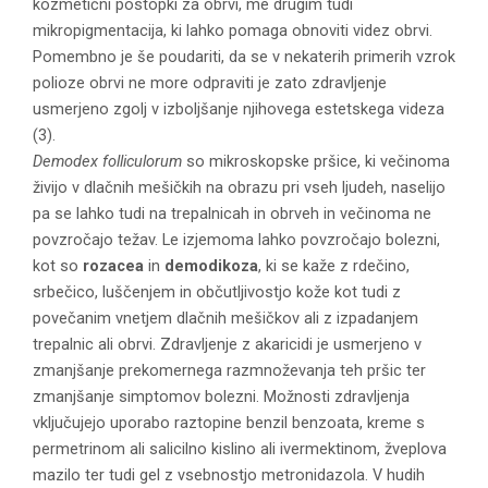
kozmetični postopki za obrvi, me drugim tudi
mikropigmentacija, ki lahko pomaga obnoviti videz obrvi.
Pomembno je še poudariti, da se v nekaterih primerih vzrok
polioze obrvi ne more odpraviti je zato zdravljenje
usmerjeno zgolj v izboljšanje njihovega estetskega videza
(3).
Demodex folliculorum
so mikroskopske pršice, ki večinoma
živijo v dlačnih mešičkih na obrazu pri vseh ljudeh, naselijo
pa se lahko tudi na trepalnicah in obrveh in večinoma ne
povzročajo težav. Le izjemoma lahko povzročajo bolezni,
kot so
rozacea
in
demodikoza
, ki se kaže z rdečino,
srbečico, luščenjem in občutljivostjo kože kot tudi z
povečanim vnetjem dlačnih mešičkov ali z izpadanjem
trepalnic ali obrvi. Zdravljenje z akaricidi je usmerjeno v
zmanjšanje prekomernega razmnoževanja teh pršic ter
zmanjšanje simptomov bolezni. Možnosti zdravljenja
vključujejo uporabo raztopine benzil benzoata, kreme s
permetrinom ali salicilno kislino ali ivermektinom, žveplova
mazilo ter tudi gel z vsebnostjo metronidazola. V hudih