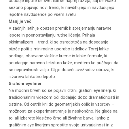
obdobje lepote se svet ličil še naprej razvija, saj se vsako
sezono pojavijo novi trendi, ki navdihujejo in navdušujejo
lepotne navdušence po vsem svetu.
Manj je več
V zadnjih letih je opazen premik k sprejemanju naravne
lepote in poenostavljanju rutine ličenja. Prihaja
skinimalizem – trend, ki se osredotoča na doseganje
sijoče polti z minimalno uporabo izdelkov. Torej lahke
podlage, obarvane vlažilne kreme in lahke formule, ki
poudarjajo naravno teksturo kože, medtem ko puščajo, da
se nepravilnosti vidijo. Cilj je doseči svež videz obraza, ki
izžareva lahkotno lepoto.
Grafični eyeliner
Na modnih brveh so se pojavili drzni, grafični eye linerji, ki
tradicionalnim videzom oči dodajajo dozo dramatičnosti in
ostrine. Od ostrih kril do geometrijskih oblik in vzorcev –
možnosti za eksperimentiranje je neskončno. Ne glede na
to, ali izberete klasično črno ali živahne barve, lahko z
grafičnim eye linerjem sprostite svojo ustvarjalnost in z