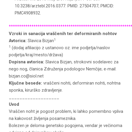
10.3238/arztebl.2016.0377. PMID: 27504707; PMCID:
PMC4908932.
***********************************************************
Vzroki in sanacija vraščenih ter deformiranih nohtov
1
Avtorica:
Slavica Bizjan
1
(dodaj afiliacijo z ustanovo oz. ime podjetja/naslov
podjetja/kraj/mesto/država)
Dopisna avtorica:
Slavica Bizjan, strokovni sodelavec za
nego nog, članica Združenja podologov Nemčije; e-mail:
bizjan.co@siol.net
Ključne besede:
vraščeni nohti, deformiran nohti, nohtna
sponka, kirurško zdravljenje.
___________________
Uvod
Vraščen noht je pogost problem, ki lahko pomembno vpliva
na kakovost življenja posameznika.
Bolezen je deloma genetsko pogojena, vendar je večinoma