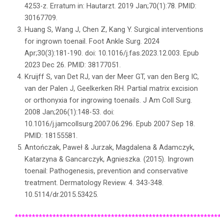
4253-z. Erratum in: Hautarzt. 2019 Jan;70(1):78. PMID:
30167709.
Huang S, Wang J, Chen Z, Kang Y. Surgical interventions
for ingrown toenail. Foot Ankle Surg. 2024
Apr;30(3):181-190. doi: 10.1016/j.fas.2023.12.003. Epub
2023 Dec 26. PMID: 38177051.
Kruijff S, van Det RJ, van der Meer GT, van den Berg IC,
van der Palen J, Geelkerken RH. Partial matrix excision
or orthonyxia for ingrowing toenails. J Am Coll Surg.
2008 Jan;206(1):148-53. doi:
10.1016/j.jamcollsurg.2007.06.296. Epub 2007 Sep 18.
PMID: 18155581.
Antończak, Paweł & Jurzak, Magdalena & Adamczyk,
Katarzyna & Gancarczyk, Agnieszka. (2015). Ingrown
toenail: Pathogenesis, prevention and conservative
treatment. Dermatology Review. 4. 343-348.
10.5114/dr.2015.53425.
***********************************************************