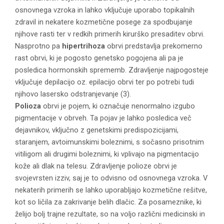
osnovnega vzroka in lahko vključuje uporabo topikalnih
zdravil in nekatere kozmetične posege za spodbujanje
njihove rasti ter v redkih primerih kirurško presaditev obrvi.
Nasprotno pa
hipertrihoza
obrvi predstavlja prekomerno
rast obrvi, ki je pogosto genetsko pogojena ali pa je
posledica hormonskih sprememb. Zdravljenje najpogosteje
vključuje depilacijo oz. epilacijo obrvi ter po potrebi tudi
njihovo lasersko odstranjevanje (3).
Polioza
obrvi je pojem, ki označuje nenormalno izgubo
pigmentacije v obrveh. Ta pojav je lahko posledica več
dejavnikov, vključno z genetskimi predispozicijami,
staranjem, avtoimunskimi boleznimi, s sočasno prisotnim
vitiligom ali drugimi boleznimi, ki vplivajo na pigmentacijo
kože ali dlak na telesu. Zdravljenje polioze obrvi je
svojevrsten izziv, saj je to odvisno od osnovnega vzroka. V
nekaterih primerih se lahko uporabljajo kozmetične rešitve,
kot so ličila za zakrivanje belih dlačic. Za posameznike, ki
želijo bolj trajne rezultate, so na voljo različni medicinski in