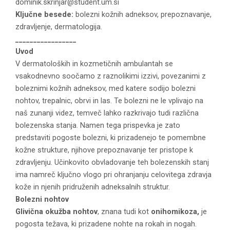
dominik.skrinjar@student.um.si
Ključne besede:
bolezni kožnih adneksov, prepoznavanje,
zdravljenje, dermatologija.
_________________
Uvod
V dermatoloških in kozmetičnih ambulantah se
vsakodnevno soočamo z raznolikimi izzivi, povezanimi z
boleznimi kožnih adneksov, med katere sodijo bolezni
nohtov, trepalnic, obrvi in las. Te bolezni ne le vplivajo na
naš zunanji videz, temveč lahko razkrivajo tudi različna
bolezenska stanja. Namen tega prispevka je zato
predstaviti pogoste bolezni, ki prizadenejo te pomembne
kožne strukture, njihove prepoznavanje ter pristope k
zdravljenju. Učinkovito obvladovanje teh bolezenskih stanj
ima namreč ključno vlogo pri ohranjanju celovitega zdravja
kože in njenih pridruženih adneksalnih struktur.
Bolezni nohtov
Glivična okužba nohtov
, znana tudi kot
onihomikoza,
je
pogosta težava, ki prizadene nohte na rokah in nogah.