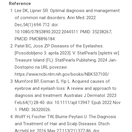
Reference
Lee DK, Lipner SR. Optimal diagnosis and management
of common nail disorders. Ann Med. 2022
Dec;54(1):694-712. doi:
10.1080/07853890.2022.2044511. PMID: 35238267;
PMCID: PMC8896184.
Patel BC, Joos ZP. Diseases of the Eyelashes.
[Posodobljeno 3. aprila 2023]. V: StatPearls [spletni vir].
Treasure Island (FL): StatPearls Publishing; 2024 Jan-.
Dostopno na URL povezavi:
https://www.ncbi.nlm.nih.gov/books/NBK537100/
Mumford BP, Eisman S, Yip L. Acquired causes of
eyebrow and eyelash loss: A review and approach to
diagnosis and treatment. Australas J Dermatol. 2023
Feb;64(1):28-40. doi: 10.1111/ajd.13947. Epub 2022 Nov
1. PMID: 36320026.
Wolff H, Fischer TW, Blume-Peytavi U. The Diagnosis
and Treatment of Hair and Scalp Diseases. Dtsch
Arztebl Int. 2016 May 27;113(21):377-86. doi: