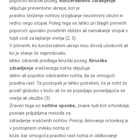
priporoči kirurški poseg.
Konzervativno zdravljenje
vključuje preventivne ukrepe, kot je
pravilno striženje nohtov, izogibanje neustrezni obutvi in
redno nego stopal. Poleg tega se lahko pri blagih primerih
priporoči uporabo posebnih obližev ali namakanje stopal v
topli vodi za lajšanje vnetja (2, 3).
V primerih, ko konzervativni ukrepi niso dovolj učinkoviti ali
ko je stanje že napredovalo,
lahko zdravnik predlaga kirurški poseg.
Kirurško
zdravljenje
vraščenega nohta vključuje
delno ali popolno odstranitev nohta, da se omogoči
pravilna rast. Ta postopek je lahko potreben, če je noht že
prodrl globoko v kožo ali če se pojavljajo ponavljajoča se
vnetja ali okužbe (3).
Zraven tega so
nohtne sponke,
znane tudi kot ortoniksije,
postale priljubljena metoda za
zdravljenje vraščenih nohtov. Princip delovanja ortoniksij je
v postopnem izvleku nohta iz
kože, kar omogoča pravilno rast nohta in oblikovanje