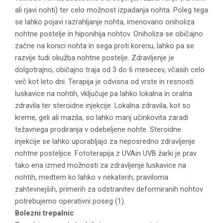
ali rjavi nohti) ter celo možnost izpadanja nohta. Poleg tega
se lahko pojavi razrahljanje nohta, imenovano oniholiza
nohtne postelje in hiponihija nohtov. Oniholiza se običajno
začne na konici nohta in sega proti korenu, lahko pa se
razvije tudi okužba nohtne postelje. Zdravljenje je
dolgotrajno, običajno traja od 3 do 6 mesecev, včasih celo
več kot leto dni. Terapija je odvisna od vrste in resnosti
luskavice na nohtih, vključuje pa lahko lokalna in oralna
zdravila ter steroidne injekcije. Lokalna zdravila, kot so
kreme, geli ali mazila, so lahko manj učinkovita zaradi
težavnega prodiranja v odebeljene nohte. Steroidne
injekcije se lahko uporabljajo za neposredno zdravljenje
nohtne posteljice. Fototerapija z UVAin UVB žarki je prav
tako ena izmed možnosti za zdravljenje luskavice na
nohtih, medtem ko lahko v nekaterih, praviloma
zahtevnejših, primerih za odstranitev deformiranih nohtov
potrebujemo operativni poseg (1).
Bolezni trepalnic