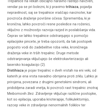
Trepalnice na vekah običajno naravno rastejo navzven,
vendar pa se pri bolezni, ki ji pravimo
trihiaza
, pojavlja
nepravilnost, saj se trepalnice vraščajo navznoter, kar
povzroča draženje površine očesa. Sprememba, ki je
kronična, lahko povzroči resne posledice na roženici,
vključno z možnostjo razvoja razjed in poslabšanja vida.
Čeprav se lahko trepalnice odstranjujejo s pomočjo
epilacijske pincete, je treba opozoriti, da tak postopek
pogosto vodi do zadebelitve roba veke, kroničnega
draženja veke in trših trepalnic. Druge metode
odstranjevanja vključujejo še elektrokavterizacijo ali
lasersko koagulacijo (2).
Distihiaza
je pojav trepalnic v dveh vrstah na eni veki, od
katerih je ena vrsta navadno obrnjena proti zrklu. Lahko je
prirojena, povezana z drugimi genetskimi sindromi, ali
pridobljena zaradi vnetja, ki povzroči rast trepalnic znotraj
Meibomovih žlez. Zdravljenje vključuje različne postopke,
kot so epilacija, uporaba krioterapije, folikulektomijo,
razcep veke in zdravljenje nenormalnih foliklov ter