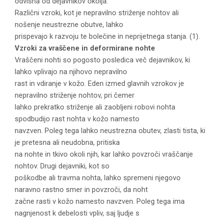
odvisna od dejavnikov okolja.
Različni vzroki, kot je nepravilno striženje nohtov ali
nošenje neustrezne obutve, lahko
prispevajo k razvoju te bolečine in neprijetnega stanja. (1).
Vzroki
za
vraščene
in deformirane nohte
Vraščeni nohti so pogosto posledica več dejavnikov, ki
lahko vplivajo na njihovo nepravilno
rast in vdiranje v kožo. Eden izmed glavnih vzrokov je
nepravilno striženje nohtov, pri čemer
lahko prekratko striženje ali zaobljeni robovi nohta
spodbudijo rast nohta v kožo namesto
navzven. Poleg tega lahko neustrezna obutev, zlasti tista, ki
je pretesna ali neudobna, pritiska
na nohte in tkivo okoli njih, kar lahko povzroči vraščanje
nohtov. Drugi dejavniki, kot so
poškodbe ali travma nohta, lahko spremeni njegovo
naravno rastno smer in povzroči, da noht
začne rasti v kožo namesto navzven. Poleg tega ima
nagnjenost k debelosti vpliv, saj ljudje s