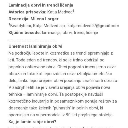
Laminacija obrvi in trendi ličenja
1
Avtorica
prispevka
:
Katja Medved
Recenzija: Milena Lorger
1
Beautybear, Katja Medved s.p., katjamedved97@gmail.com
Ključne besede:
laminacija, obrvi, trendi, ličenje
___________________
Umetnost laminiranja obrvi
Na področju lepote in kozmetike se trendi spreminjajo z
leti. Toda eden od trendov, ki se je trdno obdržal, so
popolno oblikovane obrvi. Obrvi pogosto imenujemo okvir
obraza in tako kot lepo izdelan okvir izboljša umetniško
delo, lahko lepo urejene obrvi poudarijo značilnosti obraza.
V zadnjih letih se je v svetu urejanja obrvi pojavila nova
tehnika – laminiranje obrvi. Ta postopek je navdušil
kozmetično industrijo in posameznikom ponuja rešitev za
doseganje tako želenih “puhastih” in polnih obrvi, ki
spominjajo na supermodele iz 90. let prejšnjega stoletja.
Kaj je laminiranje obrvi?