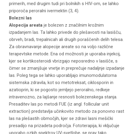
primerih, med drugim tudi pri bolnikih s HIV-om, se lahko
priporoča peroralni ivermektin (3, 4).
Bolezni las
Alopecija areata
je bolezen z značilnim krožnim
izpadanjem las. Ta lahko privede do plešavosti na lasišču,
obrveh, bradi, trepalnicah ali drugih poraščenih delih telesa.
Za obravnavanje alopecije areate so na voljo različne
terapevtske metode. Ena od možnosti je uporaba injekcij,
kjer se kortikosteroidi vbrizgajo neposredno v lasišče, s
čimer se zmanjšuje vnetje in preprečuje nadaljnje izpadanje
las. Poleg tega se lahko uporabljajo imunomodulatorna
sistemska zdravila, kot so metotreksat, ciklosporin in
azatioprin, ki se pogosto jemljejo peroralno, redkeje
intravenozno, za lajšanje resnosti bolezenskega stanja.
Presaditev las po metodi FUE (iz angl. follicular unit
extraction) predstavlja učinkovito metodo za ponovno rast
las na plešastih območjih, kjer se zdravi lasni mešički
presadijo na prizadeta področja. Fototerapija, ki vključuje
uporabo ozkih spektrov UV-svetlobe, se prav tako