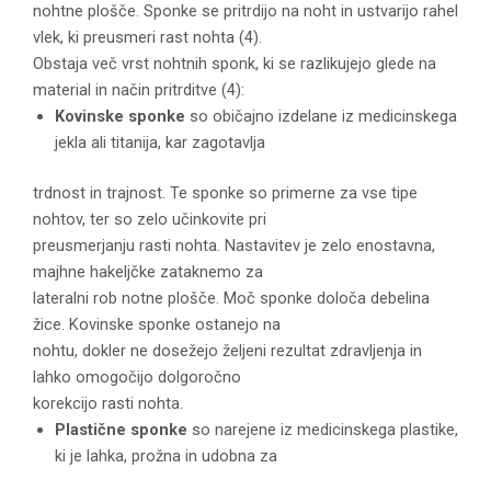
nohtne plošče. Sponke se pritrdijo na noht in ustvarijo rahel
vlek, ki preusmeri rast nohta (4).
Obstaja več vrst nohtnih sponk, ki se razlikujejo glede na
material in način pritrditve (4):
Kovinske sponke
so običajno izdelane iz medicinskega
jekla ali titanija, kar zagotavlja
trdnost in trajnost. Te sponke so primerne za vse tipe
nohtov, ter so zelo učinkovite pri
preusmerjanju rasti nohta. Nastavitev je zelo enostavna,
majhne hakeljčke zataknemo za
lateralni rob notne plošče. Moč sponke določa debelina
žice. Kovinske sponke ostanejo na
nohtu, dokler ne dosežejo željeni rezultat zdravljenja in
lahko omogočijo dolgoročno
korekcijo rasti nohta.
Plastične
sponke
so narejene iz medicinskega plastike,
ki je lahka, prožna in udobna za