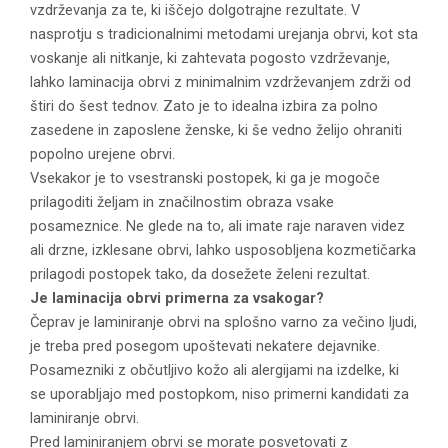
vzdrževanja za te, ki iščejo dolgotrajne rezultate. V
nasprotju s tradicionalnimi metodami urejanja obrvi, kot sta
voskanje ali nitkanje, ki zahtevata pogosto vzdrževanje,
lahko laminacija obrvi z minimalnim vzdrževanjem zdrži od
štiri do šest tednov. Zato je to idealna izbira za polno
zasedene in zaposlene ženske, ki še vedno želijo ohraniti
popolno urejene obrvi.
Vsekakor je to vsestranski postopek, ki ga je mogoče
prilagoditi željam in značilnostim obraza vsake
posameznice. Ne glede na to, ali imate raje naraven videz
ali drzne, izklesane obrvi, lahko usposobljena kozmetičarka
prilagodi postopek tako, da dosežete želeni rezultat.
Je laminacija obrvi primerna za vsakogar?
Čeprav je laminiranje obrvi na splošno varno za večino ljudi,
je treba pred posegom upoštevati nekatere dejavnike.
Posamezniki z občutljivo kožo ali alergijami na izdelke, ki
se uporabljajo med postopkom, niso primerni kandidati za
laminiranje obrvi.
Pred laminiranjem obrvi se morate posvetovati z