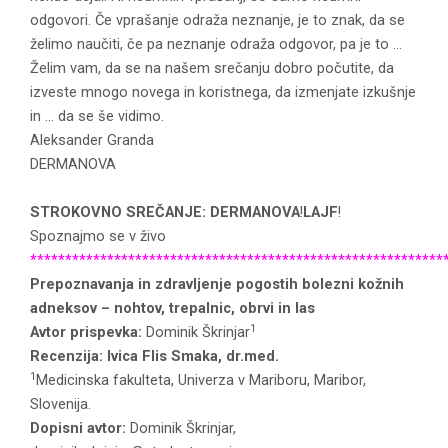
odgovori. Če vprašanje odraža neznanje, je to znak, da se
želimo naučiti, če pa neznanje odraža odgovor, pa je to …
Želim vam, da se na našem srečanju dobro počutite, da
izveste mnogo novega in koristnega, da izmenjate izkušnje
in … da se še vidimo.
Aleksander Granda
DERMANOVA
STROKOVNO SREČANJE: DERMANOVA
!
LAJF
!
Spoznajmo se v živo
***********************************************************
Prepoznavanja in zdravljenje pogostih bolezni kožnih
adneksov – nohtov, trepalnic, obrvi in las
1
Avtor prispevka:
Dominik Škrinjar
Recenzija: Ivica Flis Smaka, dr.med.
1
Medicinska fakulteta, Univerza v Mariboru, Maribor,
Slovenija.
Dopisni avtor:
Dominik Škrinjar,