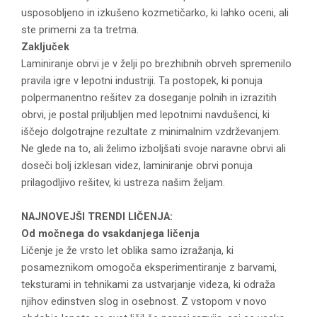
usposobljeno in izkušeno kozmetičarko, ki lahko oceni, ali
ste primerni za ta tretma.
Zaključek
Laminiranje obrvi je v želji po brezhibnih obrveh spremenilo
pravila igre v lepotni industriji. Ta postopek, ki ponuja
polpermanentno rešitev za doseganje polnih in izrazitih
obrvi, je postal priljubljen med lepotnimi navdušenci, ki
iščejo dolgotrajne rezultate z minimalnim vzdrževanjem.
Ne glede na to, ali želimo izboljšati svoje naravne obrvi ali
doseči bolj izklesan videz, laminiranje obrvi ponuja
prilagodljivo rešitev, ki ustreza našim željam.
NAJNOVEJŠI TRENDI LIČENJA:
Od močnega do vsakdanjega ličenja
Ličenje je že vrsto let oblika samo izražanja, ki
posameznikom omogoča eksperimentiranje z barvami,
teksturami in tehnikami za ustvarjanje videza, ki odraža
njihov edinstven slog in osebnost. Z vstopom v novo