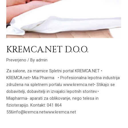
KREMCA.NET D.O.O.
Preverjeno
/ By
admin
Za salone, za mamice Spletni portal KREMCA.NET •
KREMCA.net• Mia Pharma • Profesionalna lepotna industrija
združena na spletnem portalu www.kremca.net• Stikajo se
dobavitelji, dobavitelji in izvajalci lepotnih storitev.•
Miapharma- aparati za oblikovanje, nego telesa in
fizioterapijo. Kontakt: 041 864
556info@kremca.netwww.kremca.net